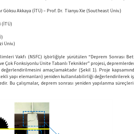
r Göksu Akkaya (İTÜ) – Prof. Dr. Tianyu Xie (Southeast Üniv.)
i (İTÜ)
Ü)
i Üniv.)
mleri Vakfı (NSFC) işbirliğiyle yürütülen “Deprem Sonrası Beton
e Çok Fonksiyonlu Ünite Tabanlı Teknikler” projesi, depremlerden s
n değerlendirilmesini amaçlamaktadır (Şekil 1). Proje kapsamında
kli yapı elemanları) yeniden kullanılabilirliği değerlendirilerek iş
dir. Bu çalışmalar, deprem sonrası yeniden yapılanma süreçler