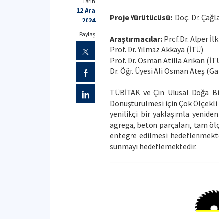
Tarih
12 Ara
Proje Yürütücüsü:
Doç. Dr. Çağla
2024
Paylaş
Araştırmacılar:
Prof.Dr. Alper İlk
Prof. Dr. Yılmaz Akkaya (İTÜ)
Prof. Dr. Osman Atilla Arıkan (İT
Dr. Öğr. Üyesi Ali Osman Ateş (Gaz
TÜBİTAK ve Çin Ulusal Doğa Bili
Dönüştürülmesi için Çok Ölçekli v
yenilikçi bir yaklaşımla yenide
agrega, beton parçaları, tam ölçe
entegre edilmesi hedeflenmekte
sunmayı hedeflemektedir.