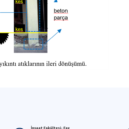
İnşaat Fakültesi- Fax