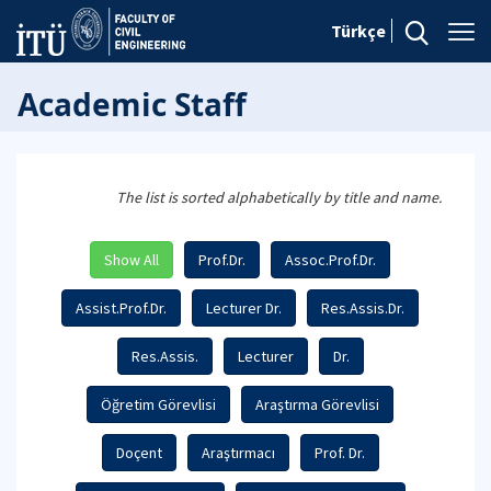
Türkçe
Academic Staff
The list is sorted alphabetically by title and name.
Show All
Prof.Dr.
Assoc.Prof.Dr.
Assist.Prof.Dr.
Lecturer Dr.
Res.Assis.Dr.
Res.Assis.
Lecturer
Dr.
Öğretim Görevlisi
Araştırma Görevlisi
Doçent
Araştırmacı
Prof. Dr.