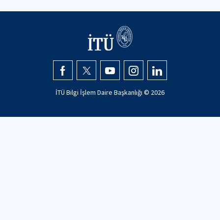
İTÜ Bilgi İşlem Daire Başkanlığı ©
2026