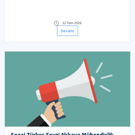
22 Tem 2026
Devamı
Sezai Türkeş Feyzi Akkaya Mühendislik