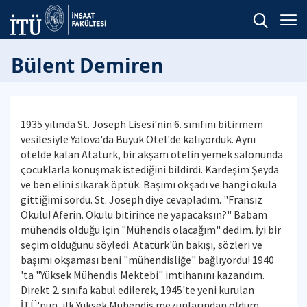
Bülent Demiren
1935 yılında St. Joseph Lisesi'nin 6. sınıfını bitirmem
vesilesiyle Yalova'da Büyük Otel'de kalıyorduk. Aynı
otelde kalan Atatürk, bir akşam otelin yemek salonunda
çocuklarla konuşmak istediğini bildirdi. Kardeşim Şeyda
ve ben elini sıkarak öptük. Başımı okşadı ve hangi okula
gittiğimi sordu. St. Joseph diye cevapladım. "Fransız
Okulu! Aferin. Okulu bitirince ne yapacaksın?" Babam
mühendis olduğu için "Mühendis olacağım" dedim. İyi bir
seçim olduğunu söyledi. Atatürk'ün bakışı, sözleri ve
başımı okşaması beni "mühendisliğe" bağlıyordu! 1940
'ta "Yüksek Mühendis Mektebi" imtihanını kazandım.
Direkt 2. sınıfa kabul edilerek, 1945'te yeni kurulan
İTÜ'nün, ilk Yüksek Mühendis mezunlarından oldum.