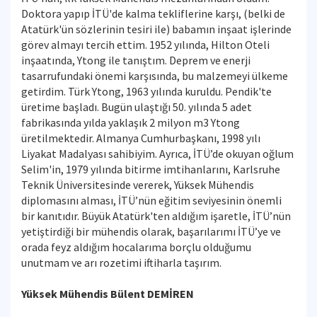
Doktora yapıp İTÜ'de kalma tekliflerine karşı, (belki de
Atatürk'ün sözlerinin tesiri ile) babamın inşaat işlerinde
görev almayı tercih ettim. 1952 yılında, Hilton Oteli
inşaatında, Ytong ile tanıştım. Deprem ve enerji
tasarrufundaki önemi karşısında, bu malzemeyi ülkeme
getirdim. Türk Ytong, 1963 yılında kuruldu. Pendik'te
üretime başladı. Bugün ulaştığı 50. yılında 5 adet
fabrikasında yılda yaklaşık 2 milyon m3 Ytong
üretilmektedir. Almanya Cumhurbaşkanı, 1998 yılı
Liyakat Madalyası sahibiyim. Ayrıca, İTÜ’de okuyan oğlum
Selim'in, 1979 yılında bitirme imtihanlarını, Karlsruhe
Teknik Üniversitesinde vererek, Yüksek Mühendis
diplomasını alması, İTÜ’nün eğitim seviyesinin önemli
bir kanıtıdır. Büyük Atatürk'ten aldığım işaretle, İTÜ’nün
yetiştirdiği bir mühendis olarak, başarılarımı İTÜ’ye ve
orada feyz aldığım hocalarıma borçlu olduğumu
unutmam ve arı rozetimi iftiharla taşırım.
Yüksek Mühendis Bülent DEMİREN