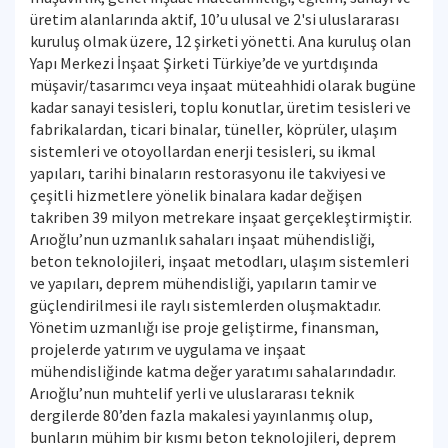
üretim alanlarında aktif, 10’u ulusal ve 2'si uluslararası
kuruluş olmak üzere, 12 şirketi yönetti. Ana kuruluş olan
Yapı Merkezi İnşaat Şirketi Türkiye’de ve yurtdışında
müşavir/tasarımcı veya inşaat müteahhidi olarak bugüne
kadar sanayi tesisleri, toplu konutlar, üretim tesisleri ve
fabrikalardan, ticari binalar, tüneller, köprüler, ulaşım
sistemleri ve otoyollardan enerji tesisleri, su ikmal
yapıları, tarihi binaların restorasyonu ile takviyesi ve
çeşitli hizmetlere yönelik binalara kadar değişen
takriben 39 milyon metrekare inşaat gerçekleştirmiştir.
Arıoğlu’nun uzmanlık sahaları inşaat mühendisliği,
beton teknolojileri, inşaat metodları, ulaşım sistemleri
ve yapıları, deprem mühendisliği, yapıların tamir ve
güçlendirilmesi ile raylı sistemlerden oluşmaktadır.
Yönetim uzmanlığı ise proje geliştirme, finansman,
projelerde yatırım ve uygulama ve inşaat
mühendisliğinde katma değer yaratımı sahalarındadır.
Arıoğlu’nun muhtelif yerli ve uluslararası teknik
dergilerde 80’den fazla makalesi yayınlanmış olup,
bunların mühim bir kısmı beton teknolojileri, deprem