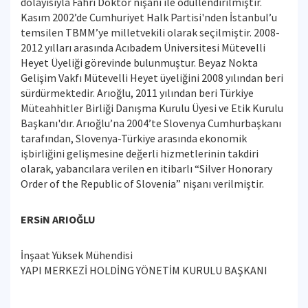
dolayısıyla Fahri Doktor nişanı ile ödüllendirilmiştir.
Kasım 2002’de Cumhuriyet Halk Partisi'nden İstanbul’u
temsilen TBMM’ye milletvekili olarak seçilmiştir. 2008-
2012 yılları arasında Acıbadem Üniversitesi Mütevelli
Heyet Üyeliği görevinde bulunmuştur. Beyaz Nokta
Gelişim Vakfı Mütevelli Heyet üyeliğini 2008 yılından beri
sürdürmektedir. Arıoğlu, 2011 yılından beri Türkiye
Müteahhitler Birliği Danışma Kurulu Üyesi ve Etik Kurulu
Başkanı'dır. Arıoğlu’na 2004’te Slovenya Cumhurbaşkanı
tarafından, Slovenya-Türkiye arasında ekonomik
işbirliğini gelişmesine değerli hizmetlerinin takdiri
olarak, yabancılara verilen en itibarlı “Silver Honorary
Order of the Republic of Slovenia” nişanı verilmiştir.
ERSiN ARIOĞLU
İnşaat Yüksek Mühendisi
YAPI MERKEZİ HOLDİNG YÖNETİM KURULU BAŞKANI