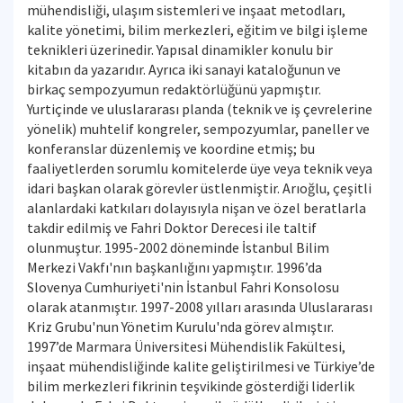
mühendisliği, ulaşım sistemleri ve inşaat metodları,
kalite yönetimi, bilim merkezleri, eğitim ve bilgi işleme
teknikleri üzerinedir. Yapısal dinamikler konulu bir
kitabın da yazarıdır. Ayrıca iki sanayi kataloğunun ve
birkaç sempozyumun redaktörlüğünü yapmıştır.
Yurtiçinde ve uluslararası planda (teknik ve iş çevrelerine
yönelik) muhtelif kongreler, sempozyumlar, paneller ve
konferanslar düzenlemiş ve koordine etmiş; bu
faaliyetlerden sorumlu komitelerde üye veya teknik veya
idari başkan olarak görevler üstlenmiştir. Arıoğlu, çeşitli
alanlardaki katkıları dolayısıyla nişan ve özel beratlarla
takdir edilmiş ve Fahri Doktor Derecesi ile taltif
olunmuştur. 1995-2002 döneminde İstanbul Bilim
Merkezi Vakfı'nın başkanlığını yapmıştır. 1996’da
Slovenya Cumhuriyeti'nin İstanbul Fahri Konsolosu
olarak atanmıştır. 1997-2008 yılları arasında Uluslararası
Kriz Grubu'nun Yönetim Kurulu'nda görev almıştır.
1997’de Marmara Üniversitesi Mühendislik Fakültesi,
inşaat mühendisliğinde kalite geliştirilmesi ve Türkiye’de
bilim merkezleri fikrinin teşvikinde gösterdiği liderlik