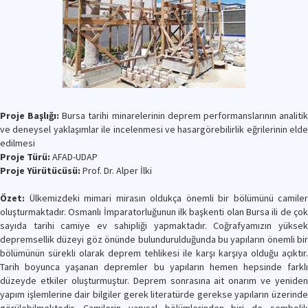
Proje Başlığı:
Bursa tarihi minarelerinin deprem performanslarının analiti
ve deneysel yaklaşımlar ile incelenmesi ve hasargörebilirlik eğrilerinin elde
edilmesi
Proje Türü:
AFAD-UDAP
Proje Yürütücüsü:
Prof. Dr. Alper İlki
Özet:
Ülkemizdeki mimari mirasın oldukça önemli bir bölümünü camiler
oluşturmaktadır. Osmanlı İmparatorluğunun ilk başkenti olan Bursa ili de çok
sayıda tarihi camiye ev sahipliği yapmaktadır. Coğrafyamızın yüksek
depremsellik düzeyi göz önünde bulundurulduğunda bu yapıların önemli bir
bölümünün sürekli olarak deprem tehlikesi ile karşı karşıya olduğu açıktır.
Tarih boyunca yaşanan depremler bu yapıların hemen hepsinde farklı
düzeyde etkiler oluşturmuştur. Deprem sonrasına ait onarım ve yeniden
yapım işlemlerine dair bilgiler gerek literatürde gerekse yapıların üzerinde