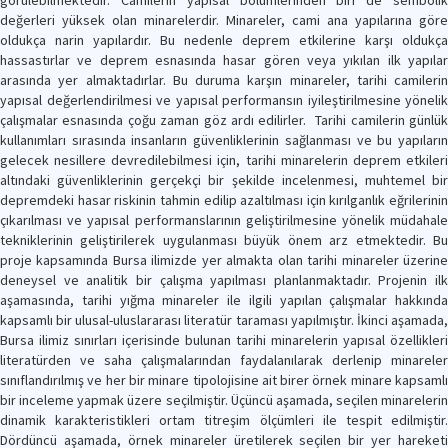
görülebilmektedir. Camilerin yapısal bölümlerinden biri de sembolik
değerleri yüksek olan minarelerdir. Minareler, cami ana yapılarına göre
oldukça narin yapılardır. Bu nedenle deprem etkilerine karşı oldukça
hassastırlar ve deprem esnasında hasar gören veya yıkılan ilk yapılar
arasında yer almaktadırlar. Bu duruma karşın minareler, tarihi camilerin
yapısal değerlendirilmesi ve yapısal performansın iyileştirilmesine yönelik
çalışmalar esnasında çoğu zaman göz ardı edilirler. Tarihi camilerin günlük
kullanımları sırasında insanların güvenliklerinin sağlanması ve bu yapıların
gelecek nesillere devredilebilmesi için, tarihi minarelerin deprem etkileri
altındaki güvenliklerinin gerçekçi bir şekilde incelenmesi, muhtemel bir
depremdeki hasar riskinin tahmin edilip azaltılması için kırılganlık eğrilerinin
çıkarılması ve yapısal performanslarının geliştirilmesine yönelik müdahale
tekniklerinin geliştirilerek uygulanması büyük önem arz etmektedir. Bu
proje kapsamında Bursa ilimizde yer almakta olan tarihi minareler üzerine
deneysel ve analitik bir çalışma yapılması planlanmaktadır. Projenin ilk
aşamasında, tarihi yığma minareler ile ilgili yapılan çalışmalar hakkında
kapsamlı bir ulusal-uluslararası literatür taraması yapılmıştır. İkinci aşamada,
Bursa ilimiz sınırları içerisinde bulunan tarihi minarelerin yapısal özellikleri
literatürden ve saha çalışmalarından faydalanılarak derlenip minareler
sınıflandırılmış ve her bir minare tipolojisine ait birer örnek minare kapsamlı
bir inceleme yapmak üzere seçilmiştir. Üçüncü aşamada, seçilen minarelerin
dinamik karakteristikleri ortam titreşim ölçümleri ile tespit edilmiştir.
Dördüncü aşamada, örnek minareler üretilerek seçilen bir yer hareketi