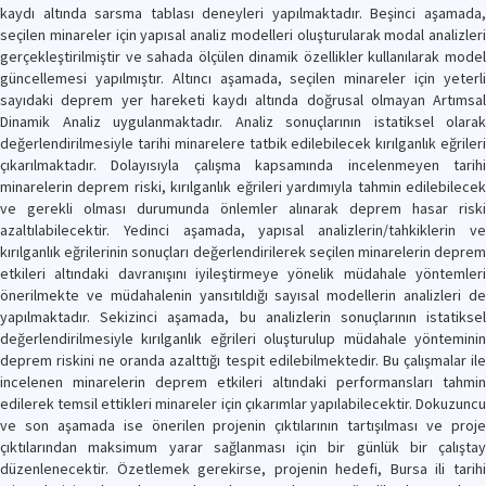
kaydı altında sarsma tablası deneyleri yapılmaktadır. Beşinci aşamada,
seçilen minareler için yapısal analiz modelleri oluşturularak modal analizleri
gerçekleştirilmiştir ve sahada ölçülen dinamik özellikler kullanılarak model
güncellemesi yapılmıştır. Altıncı aşamada, seçilen minareler için yeterli
sayıdaki deprem yer hareketi kaydı altında doğrusal olmayan Artımsal
Dinamik Analiz uygulanmaktadır. Analiz sonuçlarının istatiksel olarak
değerlendirilmesiyle tarihi minarelere tatbik edilebilecek kırılganlık eğrileri
çıkarılmaktadır. Dolayısıyla çalışma kapsamında incelenmeyen tarihi
minarelerin deprem riski, kırılganlık eğrileri yardımıyla tahmin edilebilecek
ve gerekli olması durumunda önlemler alınarak deprem hasar riski
azaltılabilecektir. Yedinci aşamada, yapısal analizlerin/tahkiklerin ve
kırılganlık eğrilerinin sonuçları değerlendirilerek seçilen minarelerin deprem
etkileri altındaki davranışını iyileştirmeye yönelik müdahale yöntemleri
önerilmekte ve müdahalenin yansıtıldığı sayısal modellerin analizleri de
yapılmaktadır. Sekizinci aşamada, bu analizlerin sonuçlarının istatiksel
değerlendirilmesiyle kırılganlık eğrileri oluşturulup müdahale yönteminin
deprem riskini ne oranda azalttığı tespit edilebilmektedir. Bu çalışmalar ile
incelenen minarelerin deprem etkileri altındaki performansları tahmin
edilerek temsil ettikleri minareler için çıkarımlar yapılabilecektir. Dokuzuncu
ve son aşamada ise önerilen projenin çıktılarının tartışılması ve proje
çıktılarından maksimum yarar sağlanması için bir günlük bir çalıştay
düzenlenecektir. Özetlemek gerekirse, projenin hedefi, Bursa ili tarihi