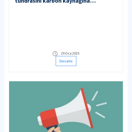
tundrasını karbon kaynağına
dönüştürdü
29 Oca 2025
Devamı