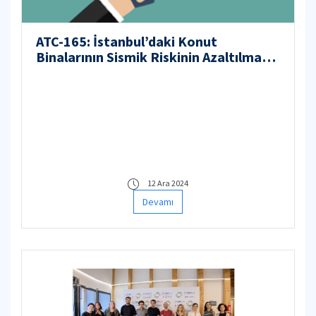
ATC-165: İstanbul’daki Konut
Binalarının Sismik Riskinin Azaltılması -
Acil Eylem Önerileri
12 Ara 2024
Devamı