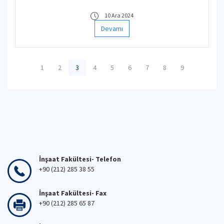
10 Ara 2024
Devamı
1
2
3
4
5
6
7
8
9
İnşaat Fakültesi- Telefon
+90 (212) 285 38 55
İnşaat Fakültesi- Fax
+90 (212) 285 65 87