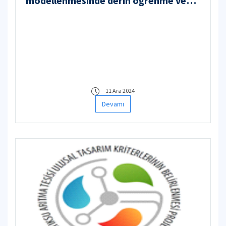
modellenmesinde derin öğrenme ve
hesaplamalı akışkanlar dinamiği
yöntemleri kullanarak yüksek
çözünürlüklü hava kirliliği
modellemesinin geliştirilmesi
11 Ara 2024
Devamı