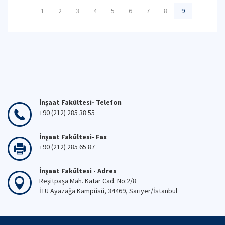
1
2
3
4
5
6
7
8
9
İnşaat Fakültesi- Telefon
+90 (212) 285 38 55
İnşaat Fakültesi- Fax
+90 (212) 285 65 87
İnşaat Fakültesi - Adres
Reşitpaşa Mah. Katar Cad. No:2/8
İTÜ Ayazağa Kampüsü, 34469, Sarıyer/İstanbul