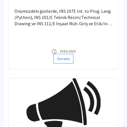
Önümüzdeki günlerde, INS 107E Int. to Prog. Lang.
(Python), INS 101/E Teknik Resim/Technical
Drawing ve INS 111/E İnşaat Müh. Giriş ve Etik/Int.
to Civil Eng. & Ethics derslerine kayıt olduğunuz
şubede değişiklikler olabilir.
20 Eyl 2019
Devamı