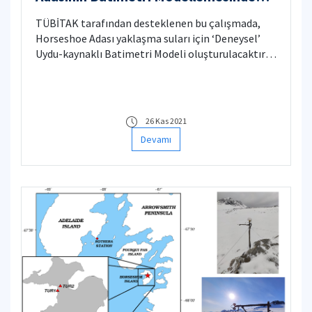
Kullanılıyor
TÜBİTAK tarafından desteklenen bu çalışmada,
Horseshoe Adası yaklaşma suları için ‘Deneysel’
Uydu-kaynaklı Batimetri Modeli oluşturulacaktır.
Performans analizi kapsamında ‘Çekişmeli Üretici
Ağlar’ vasıtasıyla çözünürlüğü artırılan Landsat-8
ve Sentinel-2 uydu veri setleri ve milli uydu Göktürk
ile elde edilen uydu verileri ile karşılaştırmalı
26 Kas 2021
testler gerçekleştirilecektir.
Devamı