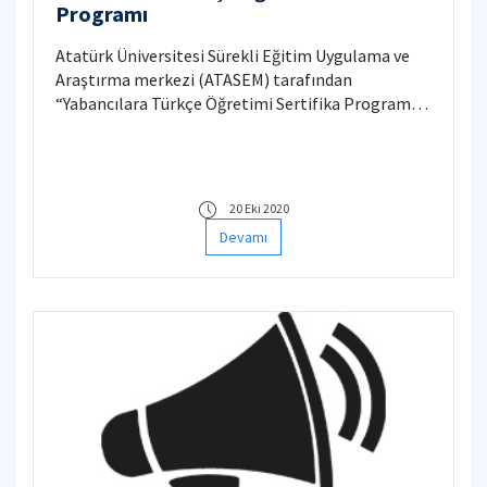
Programı
Atatürk Üniversitesi Sürekli Eğitim Uygulama ve
Araştırma merkezi (ATASEM) tarafından
“Yabancılara Türkçe Öğretimi Sertifika Programı”
düzenlenecektir. 24 Ekim 2020 tarihinde
başlayacak olan eğitim 50 saat teori + 10 saat
uygulama olmak üzere toplam 60 saat olacak ve
uzaktan eğitim şeklinde yürütülecektir.
20 Eki 2020
Devamı