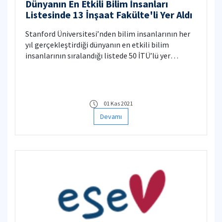
Dünyanın En Etkili Bilim İnsanları
Listesinde 13 İnşaat Fakülte'li Yer Aldı
Stanford Üniversitesi’nden bilim insanlarının her
yıl gerçekleştirdiği dünyanın en etkili bilim
insanlarının sıralandığı listede 50 İTÜ’lü yer
alırken, İnşaat Fakültesinden 13 isim bu listeye
girdi. İTÜ Türkiye’den listeye giren üniversiteler
içinde birinci sırada yer aldı.
01 Kas 2021
Devamı