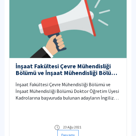
İnşaat Fakültesi Çevre Mühendisliği
Bölümü ve İnşaat Mühendisliği Bölümü
Doktor Öğretim Üyesi Kadroları
İnşaat Fakültesi Çevre Mühendisliği Bölümü ve
İngilizce Seminer Duyurusu
İnşaat Mühendisliği Bölümü Doktor Öğretim Üyesi
Kadrolarına başvuruda bulunan adayların İngilizce
Semineri "İTÜ Akademik Yükseltme ve Atama
Ölçütleri ile ilgili Senato Esaslarının 2.7. maddesi
uyarınca", 26.08.2021 Perşembe günü saat 10.00'da
İnşaat Fakültesi Dekanlığı Toplantı Salonunda
23 Ağu 2021
yapılacaktır.
Devamı