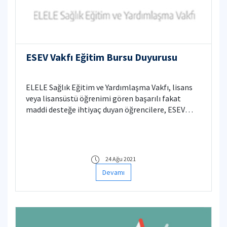
ESEV Vakfı Eğitim Bursu Duyurusu
ELELE Sağlık Eğitim ve Yardımlaşma Vakfı, lisans
veya lisansüstü öğrenimi gören başarılı fakat
maddi desteğe ihtiyaç duyan öğrencilere, ESEV
Yurtiçi Burs Yönetmeliği doğrultusunda ilgili
öğretim yılının Ekim-Haziran aylarını kapsayacak
şekilde 9 ay süre ile karşılıksız burs desteği
sağlayacaktır.
24 Ağu 2021
Devamı