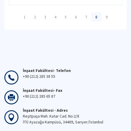
1
2
3
4
5
6
7
8
9
İnşaat Fakültesi- Telefon
+90 (212) 285 38 55
İnşaat Fakültesi- Fax
+90 (212) 285 65 87
İnşaat Fakültesi - Adres
Reşitpaşa Mah. Katar Cad. No:2/8
İTÜ Ayazağa Kampüsü, 34469, Sarıyer/İstanbul