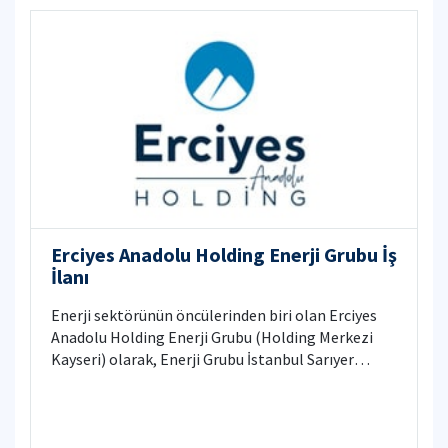
Erciyes Anadolu Holding Enerji Grubu İş
İlanı
Enerji sektörünün öncülerinden biri olan Erciyes
Anadolu Holding Enerji Grubu (Holding Merkezi
Kayseri) olarak, Enerji Grubu İstanbul Sarıyer
Skayland Plazada bulunan Enerji Şirketimizin
İstanbul içi ve İstanbul dışında yapımı devam eden,
yapımına yeni başlanan veya ihale süreçlerinde
bulunulan projelerimizde yetiştirilmek üzere