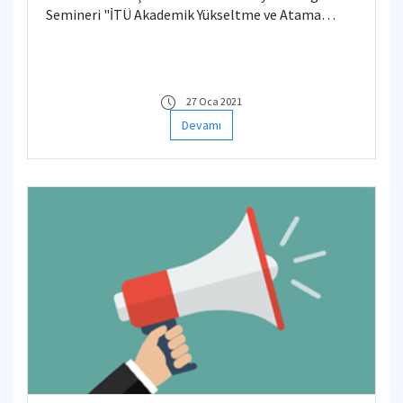
Semineri "İTÜ Akademik Yükseltme ve Atama
Ölçütleri ile ilgili Senato Esaslarının 2.7. maddesi
uyarınca", 02.02.2021 Salı günü saat 10.00'da İnşaat
Fakültesi Dekanlığı Toplantı Salonunda
yapılacaktır.
27 Oca 2021
Devamı