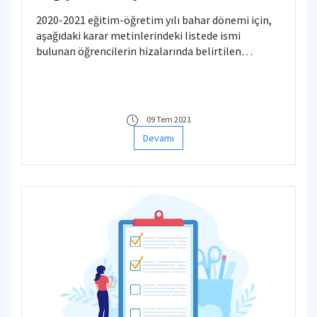
2020-2021 eğitim-öğretim yılı bahar dönemi için,
aşağıdaki karar metinlerindeki listede ismi
bulunan öğrencilerin hizalarında belirtilen
derslerinin notlarında maddi hata olmadığına
karar verilmiştir. Buna ilişkin alınan karar
belgelerine aşağıdaki linklere tıklayarak
erişebilirsiniz.
09 Tem 2021
Devamı