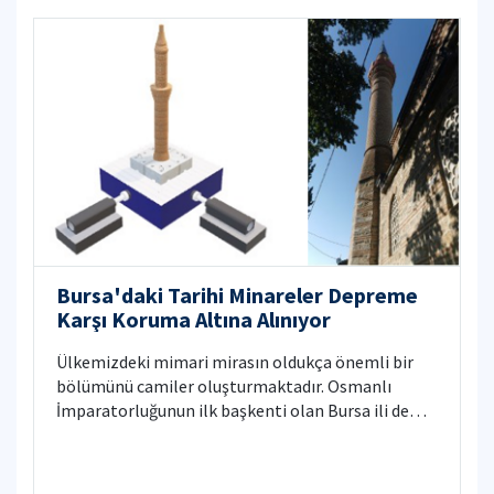
BAS (Bulgar Bilimler Akademisi) arasında ikili iş
birliği ile desteklenen uluslararası proje (Proje No:
121N033) kapsamında İHA 3D lazer tarama, İHA
Fotogrametrisi ve İHA GPR teknolojilerini içeren
kapsamlı veri toplama yöntemleri ile Antarktika
Horseshoe Adasında buzulların erimesi ve adanın
topografik yapısı gözlemlenecektir.
Bursa'daki Tarihi Minareler Depreme
Karşı Koruma Altına Alınıyor
Ülkemizdeki mimari mirasın oldukça önemli bir
bölümünü camiler oluşturmaktadır. Osmanlı
İmparatorluğunun ilk başkenti olan Bursa ili de
çok sayıda tarihi camiye ev sahipliği yapmaktadır.
Coğrafyamızın yüksek depremsellik düzeyi göz
önünde bulundurulduğunda bu yapıların önemli bir